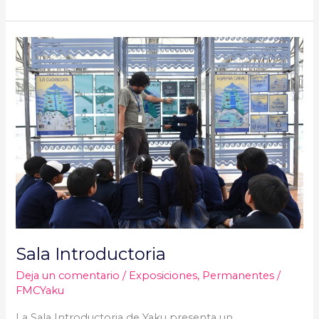
Sala
Introductoria
Sala Introductoria
Deja un comentario
/
Exposiciones
,
Permanentes
/
FMCYaku
La Sala Introductoria de Yaku presenta un