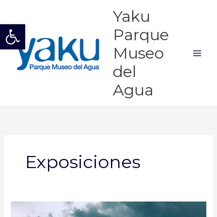
Ir
Mai
Yaku
al
Abrir barra de herramientas
Men
contenido
Parque
Museo
del
Agua
Exposiciones
Océano