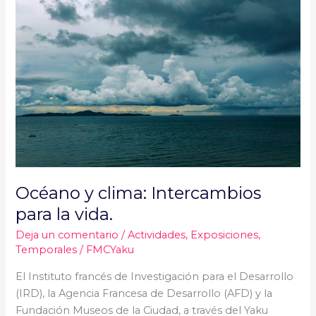
y
clima:
Intercambios
para
la
vida.
Océano y clima: Intercambios
para la vida.
Deja un comentario
/
Actividades
,
Exposiciones
,
Temporales
/
FMCYaku
El Instituto francés de Investigación para el Desarrollo
(IRD), la Agencia Francesa de Desarrollo (AFD) y la
Fundación Museos de la Ciudad, a través del Yaku