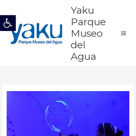
Ir
Mai
Yaku
al
Abrir barra de herramientas
Men
contenido
Parque
Museo
del
Agua