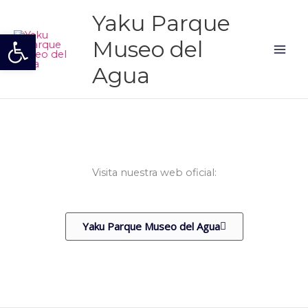
Ir
Mai
Yaku Parque
al
Abrir barra de herramientas
Men
contenido
Museo del
Agua
Visita nuestra web oficial:
Yaku Parque Museo del Agua