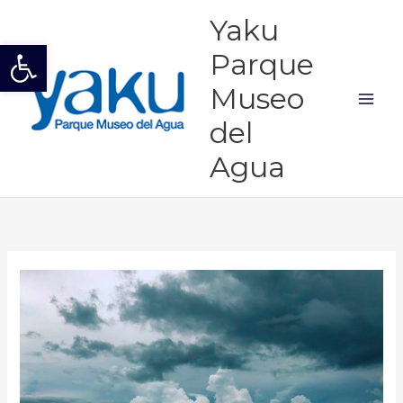
Ir
Mai
Yaku
al
Abrir barra de herramientas
Men
contenido
Parque
Museo
del
Agua