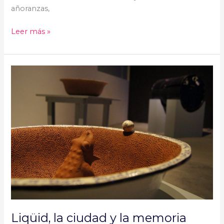
añoranzas,
Leer más »
Liqüid,
la
ciudad
y
la
memoria
Liqüid, la ciudad y la memoria