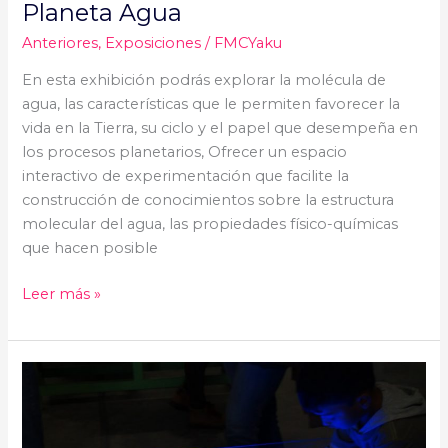
Planeta Agua
Anteriores
,
Exposiciones
/
FMCYaku
En esta exhibición podrás explorar la molécula de
agua, las características que le permiten favorecer la
vida en la Tierra, su ciclo y el papel que desempeña en
los procesos planetarios, Ofrecer un espacio
interactivo de experimentación que facilite la
construcción de conocimientos sobre la estructura
molecular del agua, las propiedades físico-químicas
que hacen posible
Leer más »
Norte