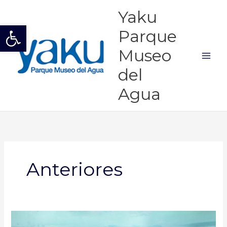
Ir
Mai
Yaku
al
Abrir barra de herramientas
Men
contenido
Parque
Museo
del
Agua
Anteriores
Aguamundi