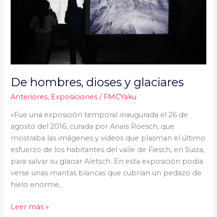
De hombres, dioses y glaciares
Anteriores
,
Exposiciones
/
FMCYaku
«Fue una exposición temporal inaugurada el 26 de
agosto del 2016, curada por Anaïs Roesch, que
mostraba las imágenes y videos que plasman el último
esfuerzo de los habitantes del valle de Fiesch, en Suiza,
para salvar su glaciar Aletsch. En esta exposición podía
verse unas mantas blancas que cubrían un pedazo de
hielo enorme,
Leer más »