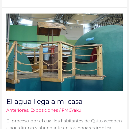
El
agua
llega
a
mi
casa
El agua llega a mi casa
Anteriores
,
Exposiciones
/
FMCYaku
El proceso por el cual los habitantes de Quito acceden
a agua limpia y abundante en sus hogares implica